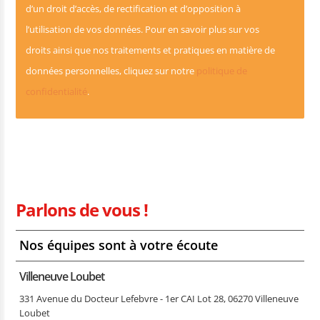
d’un droit d’accès, de rectification et d’opposition à
l’utilisation de vos données. Pour en savoir plus sur vos
droits ainsi que nos traitements et pratiques en matière de
données personnelles, cliquez sur notre
politique de
confidentialité
.
Parlons de vous !
Nos équipes sont à votre écoute
Villeneuve Loubet
331 Avenue du Docteur Lefebvre - 1er CAI Lot 28, 06270 Villeneuve
Loubet