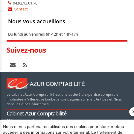
04.92.13.01.70
Contact
Nous vous accueillons
Du lundi au vendredi 9h-12h et 14h-17h
Suivez-nous
Le cabinet Azur Comptabilité est une société d'expertise comptable
implantée à Villeneuve Loubet entre Cagnes sur mer, Antibes et Nice,
dans les Alpes-Maritimes.
Cabinet Azur Comptabilité
331 Avenue du Docteur Lefebvre
1er CAI Lot 28
Nous et nos partenaires utilisons des cookies pour stocker et/ou
06270
VILLENEUVE LOUBET
accéder à des informations sur votre terminal. Le traitement de