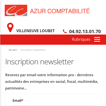
Nous vous remercions pour l'intérêt que vous nous
portez.
Afin d’être redirigé vers notre page d’accueil, veuillez
cliquer ici :
Accueil
VILLENEUVE LOUBET
04.92.13.01.70
Vous pouvez également
revenir au formulaire
Accueil
>
Inscription newsletter
Inscription newsletter
Recevez par email votre information pro : dernières
actualités des entreprises en social, fiscal, multimédia,
patrimoine...
Email