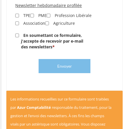
Newsletter hebdomadaire profilée
TPE
PME
Profession Libérale
Association
Agriculture
En soumettant ce formulaire,
j'accepte de recevoir par e-mail
des newsletters
Envoyer
Les informations recueillies sur ce formulaire sont traitées
par
Azur Comptabilité
responsable du traitement, pour la
gestion et l’envoi des newsletters. À ces fins les champs
visés par un astérisque sont obligatoires. Vous disposez