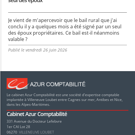
Je vient de m'apercevoir que le bail rural que j'ai
conclu il y a quelques mois a été signé par un seul
des époux propriétaires. Ce bail est-il néanmoins
valable ?
Publié le vendredi 26 juin 2026
Le cabinet Azur Comptabilité est une société d'expertise comptable
implantée à Villeneuve Loubet entre Cagnes sur mer, Antibes et Nice,
dans les Alpes-Maritimes.
Cabinet Azur Comptabilité
331 Avenue du Docteur Lefebvre
1er CAI Lot 28
06270
VILLENEUVE LOUBET